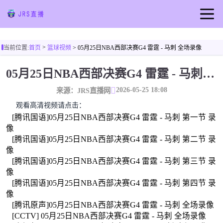
首页
>
当前位置:
首页
篮球视频
> 05月25日NBA西部决赛G4 雷霆 - 马刺 全场录像
足球直播
05月25日NBA西部决赛G4 雷霆 - 马刺 全场录像
篮球直播
2026-05-25 18:08
足球视频
来源：JRS直播网
观看高清视频请点击：
篮球视频
[腾讯国语]05月25日NBA西部决赛G4 雷霆 - 马刺 第一节 录
足球新闻
像
[腾讯国语]05月25日NBA西部决赛G4 雷霆 - 马刺 第二节 录
篮球新闻
像
[腾讯国语]05月25日NBA西部决赛G4 雷霆 - 马刺 第三节 录
像
[腾讯国语]05月25日NBA西部决赛G4 雷霆 - 马刺 第四节 录
像
[腾讯原声]05月25日NBA西部决赛G4 雷霆 - 马刺 全场录像
[CCTV] 05月25日NBA西部决赛G4 雷霆 - 马刺 全场录像