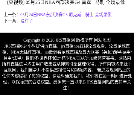
[央视频] 05月25日NBA西部决赛G4 雷霆 - 马刺 全场录像
上一条：
05月24日NBA东部决赛G3 尼克斯 - 骑士 全场录像
下一条：
没有了
Copyright © 2026 JRS直播网 版权所有
网站地图
JRS直播网24小时提供jrs直播、jrs直播nba在线免费观看、免费足球直
播、NBA无插件直播。jrs低调看足球直播及五大联赛（英超/西甲/德甲/
意甲/法甲）世俱杯/世界杯/欧洲杯/NBA/CBA等顶级体育赛事。网站内
所有直播信号均由用户收集或从搜索引擎整理获得，所有内容均来源于
互联网，我们自身并不提供直播信号和视频内容。 若您发现网站上的
任何内容侵犯了您的权益，请及时通知我们，我们将在第一时间进行处
理，以保障您的合法权益。感谢您一直以来对JRS直播网站的支持与关
注！