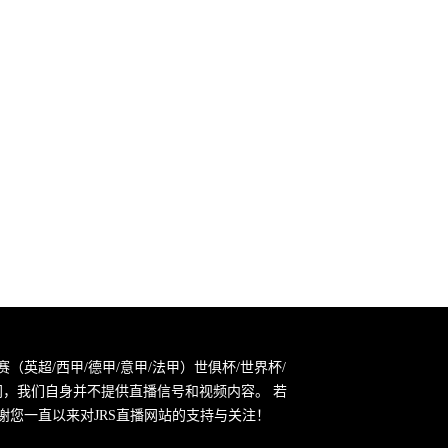
赛（英超/西甲/德甲/意甲/法甲）世俱杯/世界杯/
网，我们自身并不提供直播信号和视频内容。 若
您一直以来对JRS直播网站的支持与关注！