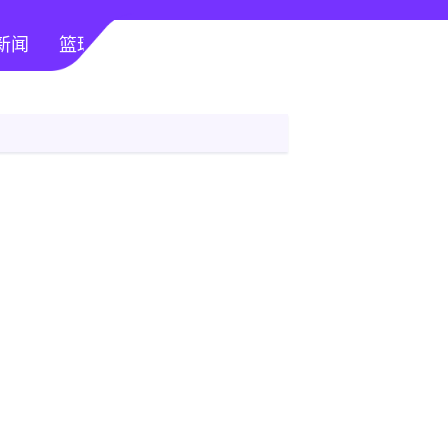
新闻
篮球新闻