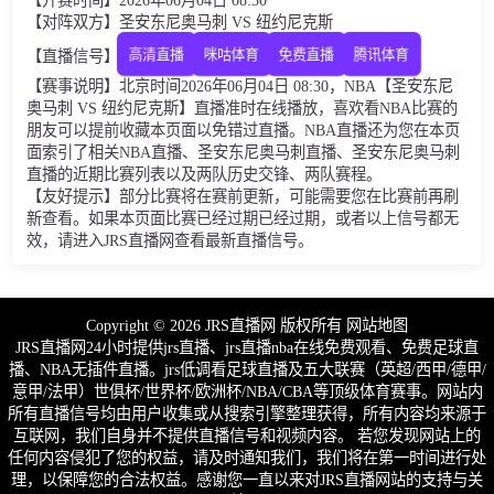
【开赛时间】2026年06月04日 08:30
【对阵双方】圣安东尼奥马刺 VS 纽约尼克斯
【直播信号】
高清直播
咪咕体育
免费直播
腾讯体育
【赛事说明】北京时间2026年06月04日 08:30，NBA【圣安东尼
奥马刺 VS 纽约尼克斯】直播准时在线播放，喜欢看NBA比赛的
朋友可以提前收藏本页面以免错过直播。NBA直播还为您在本页
面索引了相关NBA直播、圣安东尼奥马刺直播、圣安东尼奥马刺
直播的近期比赛列表以及两队历史交锋、两队赛程。
【友好提示】部分比赛将在赛前更新，可能需要您在比赛前再刷
新查看。如果本页面比赛已经过期已经过期，或者以上信号都无
效，请进入JRS直播网查看最新直播信号。
Copyright © 2026 JRS直播网 版权所有
网站地图
JRS直播网24小时提供jrs直播、jrs直播nba在线免费观看、免费足球直
播、NBA无插件直播。jrs低调看足球直播及五大联赛（英超/西甲/德甲/
意甲/法甲）世俱杯/世界杯/欧洲杯/NBA/CBA等顶级体育赛事。网站内
所有直播信号均由用户收集或从搜索引擎整理获得，所有内容均来源于
互联网，我们自身并不提供直播信号和视频内容。 若您发现网站上的
任何内容侵犯了您的权益，请及时通知我们，我们将在第一时间进行处
理，以保障您的合法权益。感谢您一直以来对JRS直播网站的支持与关