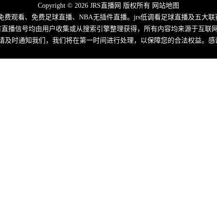
Copyright © 2026 JRS直播网 版权所有
网站地图
ba在线免费观看、免费足球直播、NBA无插件直播。jrs低调看足球直播及五大联
内所有直播信号均由用户收集或从搜索引擎整理获得，所有内容均来源于互联
请及时通知我们，我们将在第一时间进行处理，以保障您的合法权益。感谢