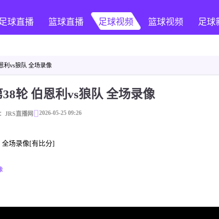
足球直播
篮球直播
足球视频
篮球视频
足球
伯恩利vs狼队 全场录像
第38轮 伯恩利vs狼队 全场录像
2026-05-25 09:26
：JRS直播网
队 全场录像[有比分]
像