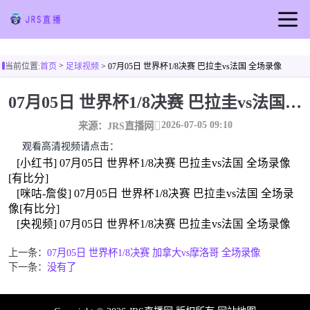
首页
>
当前位置:
首页
足球视频
> 07月05日 世界杯1/8决赛 巴拉圭vs法国 全场录像
足球直播
07月05日 世界杯1/8决赛 巴拉圭vs法国 全场录像
篮球直播
2026-07-05 09:10
足球视频
来源：JRS直播网
观看高清视频请点击：
篮球视频
[小红书] 07月05日 世界杯1/8决赛 巴拉圭vs法国 全场录像
足球新闻
[有比分]
[咪咕-詹俊] 07月05日 世界杯1/8决赛 巴拉圭vs法国 全场录
篮球新闻
像[有比分]
[央视频] 07月05日 世界杯1/8决赛 巴拉圭vs法国 全场录像
上一条：
07月05日 世界杯1/8决赛 加拿大vs摩洛哥 全场录像
下一条：
没有了