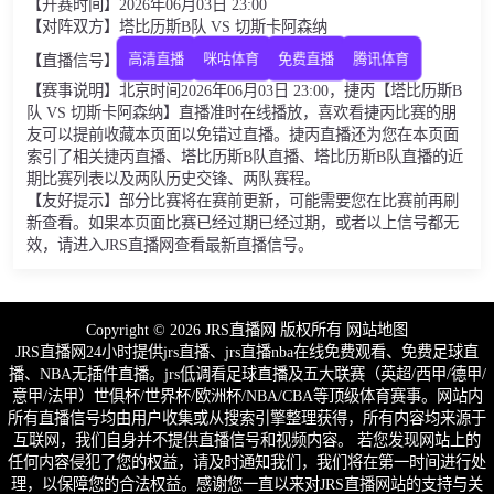
【开赛时间】2026年06月03日 23:00
【对阵双方】塔比历斯B队 VS 切斯卡阿森纳
【直播信号】
高清直播
咪咕体育
免费直播
腾讯体育
【赛事说明】北京时间2026年06月03日 23:00，捷丙【塔比历斯B
队 VS 切斯卡阿森纳】直播准时在线播放，喜欢看捷丙比赛的朋
友可以提前收藏本页面以免错过直播。捷丙直播还为您在本页面
索引了相关捷丙直播、塔比历斯B队直播、塔比历斯B队直播的近
期比赛列表以及两队历史交锋、两队赛程。
【友好提示】部分比赛将在赛前更新，可能需要您在比赛前再刷
新查看。如果本页面比赛已经过期已经过期，或者以上信号都无
效，请进入JRS直播网查看最新直播信号。
Copyright © 2026 JRS直播网 版权所有
网站地图
JRS直播网24小时提供jrs直播、jrs直播nba在线免费观看、免费足球直
播、NBA无插件直播。jrs低调看足球直播及五大联赛（英超/西甲/德甲/
意甲/法甲）世俱杯/世界杯/欧洲杯/NBA/CBA等顶级体育赛事。网站内
所有直播信号均由用户收集或从搜索引擎整理获得，所有内容均来源于
互联网，我们自身并不提供直播信号和视频内容。 若您发现网站上的
任何内容侵犯了您的权益，请及时通知我们，我们将在第一时间进行处
理，以保障您的合法权益。感谢您一直以来对JRS直播网站的支持与关