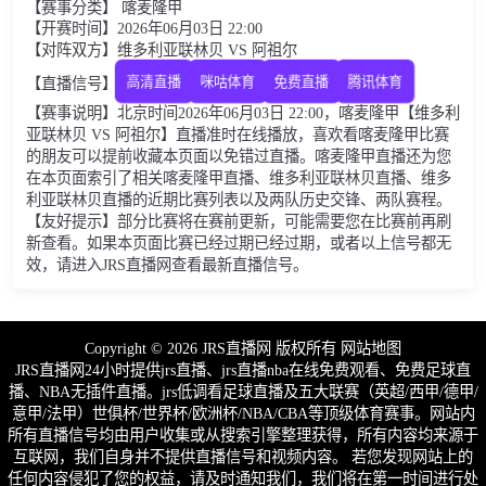
【赛事分类】 喀麦隆甲
【开赛时间】2026年06月03日 22:00
【对阵双方】维多利亚联林贝 VS 阿祖尔
【直播信号】
高清直播
咪咕体育
免费直播
腾讯体育
【赛事说明】北京时间2026年06月03日 22:00，喀麦隆甲【维多利
亚联林贝 VS 阿祖尔】直播准时在线播放，喜欢看喀麦隆甲比赛
的朋友可以提前收藏本页面以免错过直播。喀麦隆甲直播还为您
在本页面索引了相关喀麦隆甲直播、维多利亚联林贝直播、维多
利亚联林贝直播的近期比赛列表以及两队历史交锋、两队赛程。
【友好提示】部分比赛将在赛前更新，可能需要您在比赛前再刷
新查看。如果本页面比赛已经过期已经过期，或者以上信号都无
效，请进入JRS直播网查看最新直播信号。
Copyright © 2026 JRS直播网 版权所有
网站地图
JRS直播网24小时提供jrs直播、jrs直播nba在线免费观看、免费足球直
播、NBA无插件直播。jrs低调看足球直播及五大联赛（英超/西甲/德甲/
意甲/法甲）世俱杯/世界杯/欧洲杯/NBA/CBA等顶级体育赛事。网站内
所有直播信号均由用户收集或从搜索引擎整理获得，所有内容均来源于
互联网，我们自身并不提供直播信号和视频内容。 若您发现网站上的
任何内容侵犯了您的权益，请及时通知我们，我们将在第一时间进行处