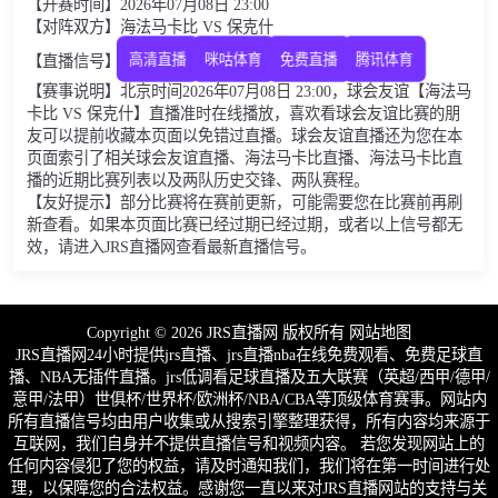
【开赛时间】2026年07月08日 23:00
【对阵双方】海法马卡比 VS 保克什
高清直播
咪咕体育
免费直播
腾讯体育
【直播信号】
【赛事说明】北京时间2026年07月08日 23:00，球会友谊【海法马
卡比 VS 保克什】直播准时在线播放，喜欢看球会友谊比赛的朋
友可以提前收藏本页面以免错过直播。球会友谊直播还为您在本
页面索引了相关球会友谊直播、海法马卡比直播、海法马卡比直
播的近期比赛列表以及两队历史交锋、两队赛程。
【友好提示】部分比赛将在赛前更新，可能需要您在比赛前再刷
新查看。如果本页面比赛已经过期已经过期，或者以上信号都无
效，请进入JRS直播网查看最新直播信号。
Copyright © 2026 JRS直播网 版权所有
网站地图
JRS直播网24小时提供jrs直播、jrs直播nba在线免费观看、免费足球直
播、NBA无插件直播。jrs低调看足球直播及五大联赛（英超/西甲/德甲/
意甲/法甲）世俱杯/世界杯/欧洲杯/NBA/CBA等顶级体育赛事。网站内
所有直播信号均由用户收集或从搜索引擎整理获得，所有内容均来源于
互联网，我们自身并不提供直播信号和视频内容。 若您发现网站上的
任何内容侵犯了您的权益，请及时通知我们，我们将在第一时间进行处
理，以保障您的合法权益。感谢您一直以来对JRS直播网站的支持与关