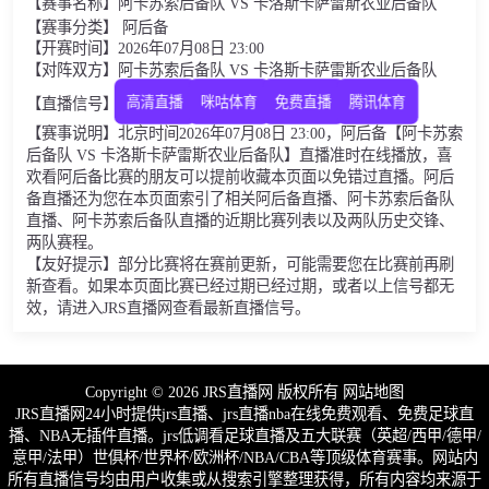
【赛事名称】阿卡苏索后备队 VS 卡洛斯卡萨雷斯农业后备队
【赛事分类】 阿后备
【开赛时间】2026年07月08日 23:00
【对阵双方】阿卡苏索后备队 VS 卡洛斯卡萨雷斯农业后备队
【直播信号】
高清直播
咪咕体育
免费直播
腾讯体育
【赛事说明】北京时间2026年07月08日 23:00，阿后备【阿卡苏索
后备队 VS 卡洛斯卡萨雷斯农业后备队】直播准时在线播放，喜
欢看阿后备比赛的朋友可以提前收藏本页面以免错过直播。阿后
备直播还为您在本页面索引了相关阿后备直播、阿卡苏索后备队
直播、阿卡苏索后备队直播的近期比赛列表以及两队历史交锋、
两队赛程。
【友好提示】部分比赛将在赛前更新，可能需要您在比赛前再刷
新查看。如果本页面比赛已经过期已经过期，或者以上信号都无
效，请进入JRS直播网查看最新直播信号。
Copyright © 2026 JRS直播网 版权所有
网站地图
JRS直播网24小时提供jrs直播、jrs直播nba在线免费观看、免费足球直
播、NBA无插件直播。jrs低调看足球直播及五大联赛（英超/西甲/德甲/
意甲/法甲）世俱杯/世界杯/欧洲杯/NBA/CBA等顶级体育赛事。网站内
所有直播信号均由用户收集或从搜索引擎整理获得，所有内容均来源于