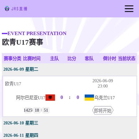
首页
EVENT PRESENTATION
足球直播
欧青U17赛事
篮球直播
足球视频
赛事分类
比赛时间
主队
比分
客队
倒计时
当前状态
篮球视频
2026-06-09 星期二
足球新闻
2026-06-09
欧青U17
23:00
篮球新闻
0
:
0
阿尔巴尼亚U17
乌克兰U17
:
:
1425
18
51
即将开始
2026-06-10 星期三
2026-06-11 星期四